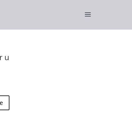
r u
e