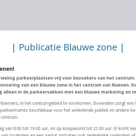
| Publicatie Blauwe zone |
enen!
 weinig parkeerplaatsen vrij voor bezoekers van het centrum
 invoering van een blauwe zone in het centrum van Nuenen. Do
 alleen in de parkeervakken met een blauwe markering en me
rknemers, in het centrumgebied te voorkomen. Bovendien zorgt een 
 parkeerruimte beschikbaar voor het winkelende publiek en andere bez
 centrum.
 van 8.00 tot 19.00 uur, en op koopavond tot 21.00 uur. Er komt een
van Goghplein en een aantal zijstraten ook gedeeltelijk onderdeel u