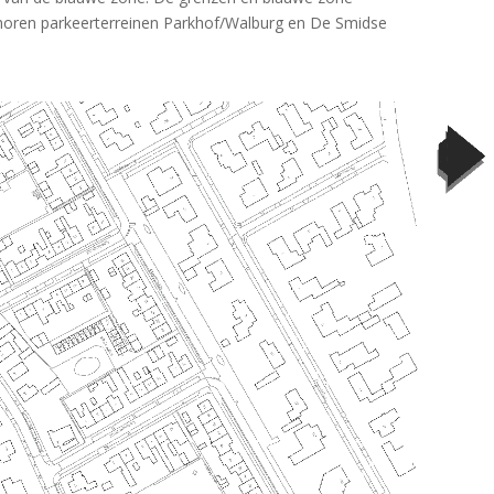
oren parkeerterreinen Parkhof/Walburg en De Smidse