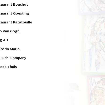
taurant Bouchot
taurant Goesting
taurant Ratatouille
o Van Gogh
g AH
ttoria Mario
 Sushi Company
ede Thuis