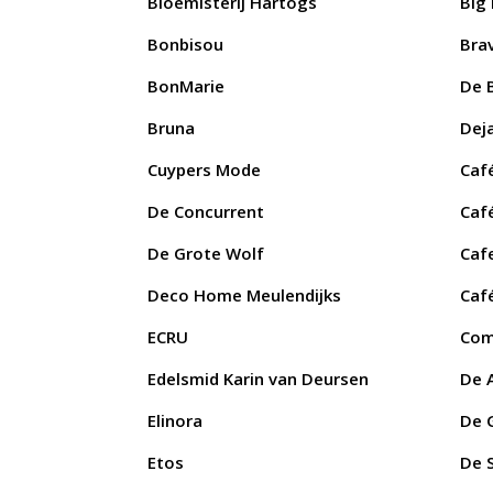
Bloemisterij Hartogs
Big
Bonbisou
Bra
BonMarie
De 
Bruna
Dej
Cuypers Mode
Caf
De Concurrent
Caf
De Grote Wolf
Caf
Deco Home Meulendijks
Caf
ECRU
Com
Edelsmid Karin van Deursen
De 
Elinora
De 
Etos
De S