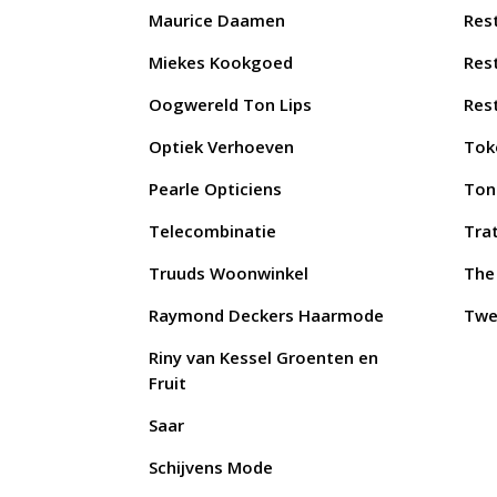
Maurice Daamen
Res
Miekes Kookgoed
Res
Oogwereld Ton Lips
Res
Optiek Verhoeven
Tok
Pearle Opticiens
Ton
Telecombinatie
Tra
Truuds Woonwinkel
The
Raymond Deckers Haarmode
Twe
Riny van Kessel Groenten en
Fruit
Saar
Schijvens Mode