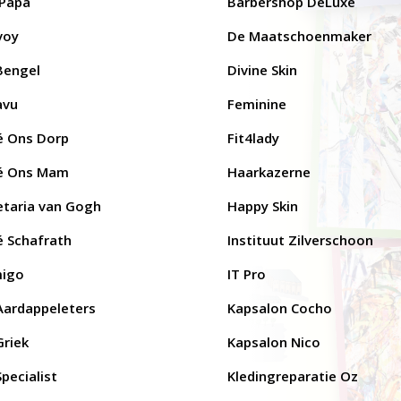
 Papa
Barbershop DeLuxe
voy
De Maatschoenmaker
Bengel
Divine Skin
avu
Feminine
é Ons Dorp
Fit4lady
é Ons Mam
Haarkazerne
etaria van Gogh
Happy Skin
é Schafrath
Instituut Zilverschoon
igo
IT Pro
Aardappeleters
Kapsalon Cocho
Griek
Kapsalon Nico
pecialist
​Kledingreparatie Oz