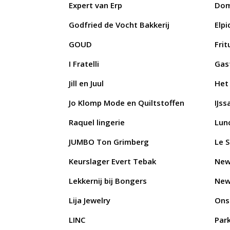
Expert van Erp
Dom
Godfried de Vocht Bakkerij
Elpi
GOUD
Fri
I Fratelli
Gas
Jill en Juul
Het
Jo Klomp Mode en Quiltstoffen
IJss
Raquel lingerie
Lun
JUMBO Ton Grimberg
Le S
Keurslager Evert Tebak
New
Lekkernij bij Bongers
New
Lija Jewelry
Ons
LINC
Par