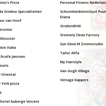
ino’s Pizza
Personal Fitness Nederlan
da Griekse Specialiteiten
Schoonheidsinstituut Puur
Diana
tuur van Hoof
Stralend040
trovino
Stomerij Clean Factory
 Klooster
Sun Glow M Zonnestudio
alon Italia
Tailor Alifa
chcafe Janssen
My Hairstyle
ouris
Van Gogh Village
 Oriental
Vintage Kappers
 York pizza
z
khotel Auberge Vincent