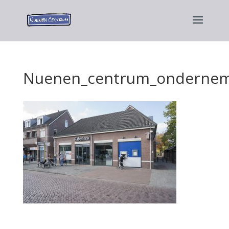
Nuenen_centrum_ondernem